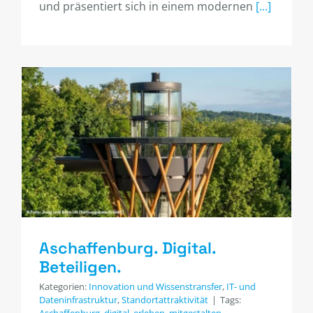
und präsentiert sich in einem modernen
[...]
Aschaffenburg. Digital.
Beteiligen.
Kategorien:
Innovation und Wissenstransfer
,
IT- und
Dateninfrastruktur
,
Standortattraktivität
|
Tags:
Aschaffenburg
,
digital
,
erleben
,
mitgestalten