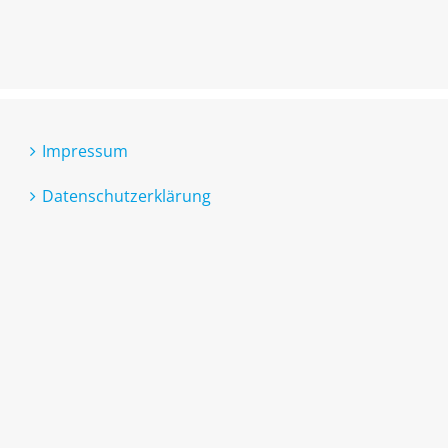
Impressum
Datenschutzerklärung
Cookie-Richtlinie (EU)
Erklärung zur Barrierefreiheit
Kontakt
Technischer Support