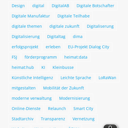
Design
digital
DigitalAB
Digitale Botschafter
Digitale Manufaktur
Digitale Teilhabe
digitale themen
digitale zukunft
Digitaliserung
Digitalisierung
Digitaltag
dima
erfolgsprojekt
erleben
EU-Projekt Dialog City
FSJ
förderprogramm
heimat:data
heimat:hub
KI
Kleinbusse
Künstliche Intelligenz
Leichte Sprache
LoRaWan
mitgestalten
Mobilität der Zukunft
moderne verwaltung
Modernisierung
Online-Dienste
Relaunch
Smart City
Stadtarchiv
Transparenz
Vernetzung