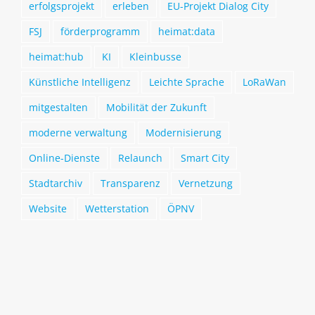
erfolgsprojekt
erleben
EU-Projekt Dialog City
FSJ
förderprogramm
heimat:data
heimat:hub
KI
Kleinbusse
Künstliche Intelligenz
Leichte Sprache
LoRaWan
mitgestalten
Mobilität der Zukunft
moderne verwaltung
Modernisierung
Online-Dienste
Relaunch
Smart City
Stadtarchiv
Transparenz
Vernetzung
Website
Wetterstation
ÖPNV