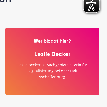
Wer bloggt hier?
Leslie Becker
Leslie Becker ist Sachgebietsleiterin für
Digitalisierung bei der Stadt
Aschaffenburg.