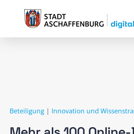
Zum
Inhalt
springen
Beteiligung
|
Innovation und Wissenstra
Mehr als 100 Online-