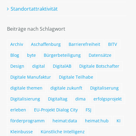
Standortattraktivität
Beiträge nach Schlagwort
Archiv
Aschaffenburg
Barrierefreiheit
BITV
Blog
byte
Bürgerbeteiligung
Datensätze
Design
digital
DigitalAB
Digitale Botschafter
Digitale Manufaktur
Digitale Teilhabe
digitale themen
digitale zukunft
Digitaliserung
Digitalisierung
Digitaltag
dima
erfolgsprojekt
erleben
EU-Projekt Dialog City
FSJ
förderprogramm
heimat:data
heimat:hub
KI
Kleinbusse
Künstliche Intelligenz