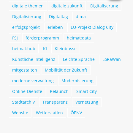
digitale themen
digitale zukunft
Digitaliserung
Digitalisierung
Digitaltag
dima
erfolgsprojekt
erleben
EU-Projekt Dialog City
FSJ
förderprogramm
heimat:data
heimat:hub
KI
Kleinbusse
Künstliche Intelligenz
Leichte Sprache
LoRaWan
mitgestalten
Mobilität der Zukunft
moderne verwaltung
Modernisierung
Online-Dienste
Relaunch
Smart City
Stadtarchiv
Transparenz
Vernetzung
Website
Wetterstation
ÖPNV