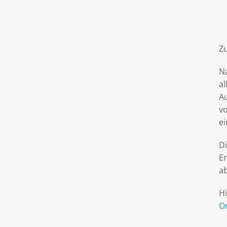
Z
N
a
Au
vo
e
D
E
a
Hi
O