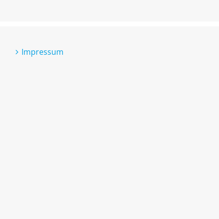
Impressum
Datenschutzerklärung
Cookie-Richtlinie (EU)
Erklärung zur Barrierefreiheit
Kontakt
Technischer Support