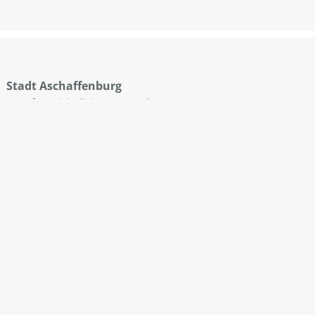
Stadt Aschaffenburg
Amt für Digitalisierung und IT
Dalbergstraße 15
63739 Aschaffenburg
Zurück zu
aschaffenburg.de