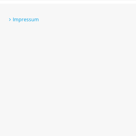
Impressum
Datenschutzerklärung
Cookie-Richtlinie (EU)
Erklärung zur Barrierefreiheit
Kontakt
Technischer Support
Leichte Sprache
Gebärdensprache